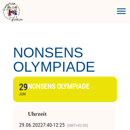
NONSENS
OLYMPIADE
29
NONSENS OLYMPIADE
JUN
Uhrzeit
29.06.2022
7:40
-
12:25
(GMT+02:00)