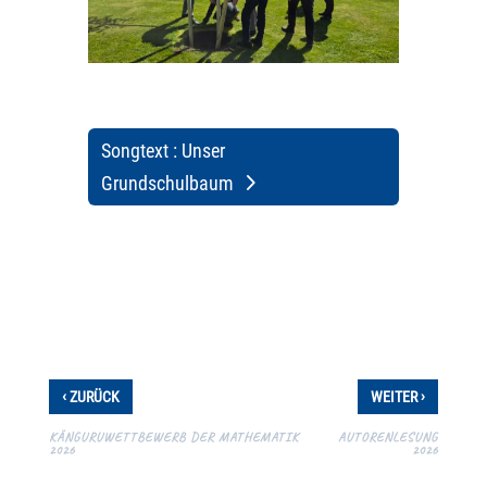
Songtext : Unser
Grundschulbaum
‹
›
ZURÜCK
WEITER
KÄNGURUWETTBEWERB DER MATHEMATIK
AUTORENLESUNG
2026
2026