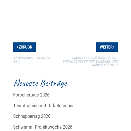
‹
›
ZURÜCK
WEITER
KÄNGURUWETTBEWERB
UMWELTCLOWN BEGEISTERT
2025
GRUNDSCHÜLER FÜR ENERGIE UND
UMWELTSCHUTZ
Neueste Beiträge
Forschertage 2026
Teamtraining mit Dirk Buhmann
Schnuppertag 2026
Schwimm- Projektwoche 2026